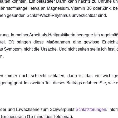
halten konnten. Ein belasteter Darm kann nachts zu Unruhe u
hrstoffmängel, etwa an Magnesium, Vitamin B6 oder Zink, beei
 einen gesunden Schlaf-Wach-Rhythmus unverzichtbar sind.
hrung. In meiner Arbeit als Heilpraktikerin begegne ich regelmä
ittel. Oft bringen diese Maßnahmen eine gewisse Erleicht
s Symptom, nicht die Ursache. Und nicht selten stelle ich fest,
n.
 immer noch schlecht schlafen, dann ist das ein wichtiges
 genug geht. Im zweiten Teil dieses Beitrags erfahren Sie, wie e
 Kinder und Erwachsene zum Schwerpunkt
Schlafstörungen
. Info
rstgespräch (15-minütiges Telefonat).