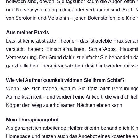
hellwach sind, obwohl Sie tagsüber kaum die Augen offen 
und Nervensystem eng miteinander verbunden sind. Auch Nä
von Serotonin und Melatonin – jenen Botenstoffen, die für
Aus meiner Praxis
Das ist keine abstrakte Theorie – das ist gelebte Praxiserfa
versucht haben: Einschlafroutinen, Schlaf-Apps, Hausm
Verbesserung. Der Grund dafür ist einfach: Sie behandeln da
ganzheitlichen Therapieansatz berücksichtigt werden müsse
Wie viel Aufmerksamkeit widmen Sie Ihrem Schlaf?
Wenn Sie sich fragen, warum Sie trotz aller Bemühungen
Aufmerksamkeit – und verdient eine Antwort, die wirklich tief
Körper den Weg zu erholsamen Nächten ebnen kann.
Mein Therapieangebot
Als ganzheitlich arbeitende Heilpraktikerin behandle ich
Homepage und nutzen auch das Angebot eines kostenfreien E