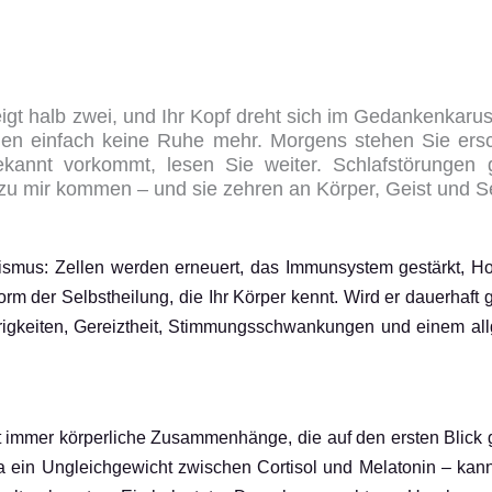
zeigt halb zwei, und Ihr Kopf dreht sich im Gedankenkaru
nden einfach keine Ruhe mehr. Morgens stehen Sie ers
ekannt vorkommt, lesen Sie weiter. Schlafstörungen
u mir kommen – und sie zehren an Körper, Geist und S
nismus: Zellen werden erneuert, das Immunsystem gestärkt, 
rm der Selbstheilung, die Ihr Körper kennt. Wird er dauerhaft g
gkeiten, Gereiztheit, Stimmungsschwankungen und einem allg
t immer körperliche Zusammenhänge, die auf den ersten Blick g
a ein Ungleichgewicht zwischen Cortisol und Melatonin – kan