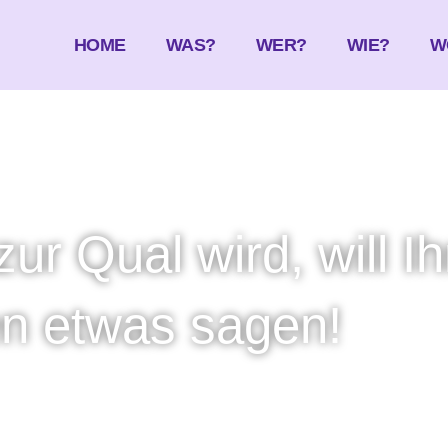
HOME
WAS?
WER?
WIE?
W
r Qual wird, will Ih
en etwas sagen!