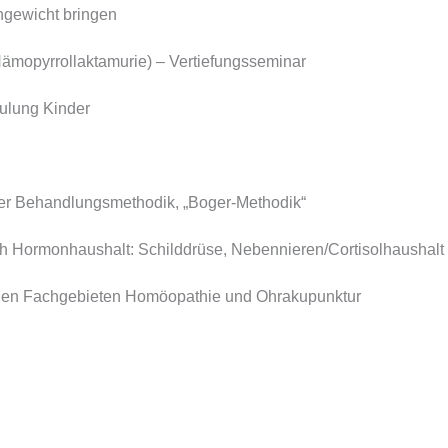
hgewicht bringen
ämopyrrollaktamurie) – Vertiefungsseminar
ulung Kinder
er Behandlungsmethodik, „Boger-Methodik“
ich Hormonhaushalt:
Schilddrüse,
Nebennieren/Cortisolhaushalt 
n den Fachgebieten Homöopathie und Ohrakupunktur