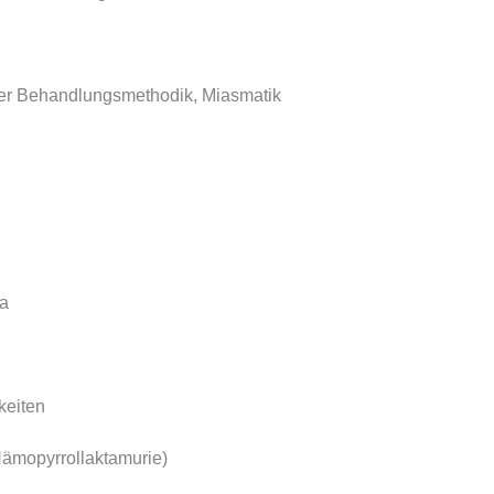
er Behandlungsmethodik, Miasmatik
ta
keiten
ämopyrrollaktamurie)