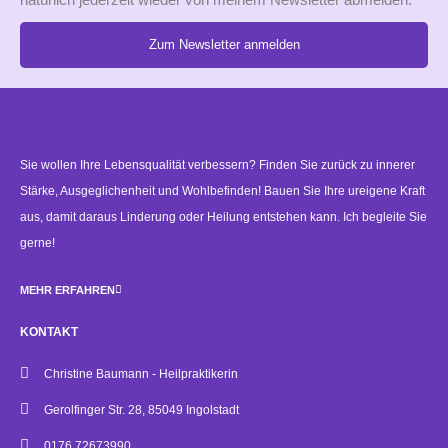
natürlich jederzeit wieder von meinem Newsletter abmelden.
Zum Newsletter anmelden
Alternative:
Sie wollen Ihre Lebensqualität verbessern? Finden Sie zurück zu innerer
Stärke, Ausgeglichenheit und Wohlbefinden! Bauen Sie Ihre ureigene Kraft
aus, damit daraus Linderung oder Heilung entstehen kann. Ich begleite Sie
gerne!
MEHR ERFAHREN
KONTAKT
Christine Baumann - Heilpraktikerin
Gerolfinger Str. 28, 85049 Ingolstadt
0176 72673990