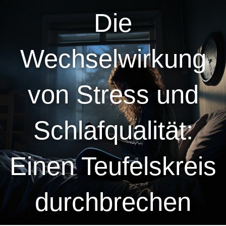
Zum
Die
Inhalt
springen
Wechselwirkung
von Stress und
Schlafqualität:
Einen Teufelskreis
durchbrechen