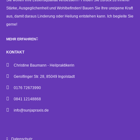
Sie wollen Ihre Lebensqualität verbessern? Finden Sie zurück zu innerer
Stärke, Ausgeglichenheit und Wohlbefinden! Bauen Sie Ihre ureigene Kraft
aus, damit daraus Linderung oder Heilung entstehen kann. Ich begleite Sie
gerne!
MEHR ERFAHREN
KONTAKT
Christine Baumann - Heilpraktikerin
Gerolfinger Str. 28, 85049 Ingolstadt
0176 72673990
0841 12148868
info@sunjapraxis.de
Datenschutz