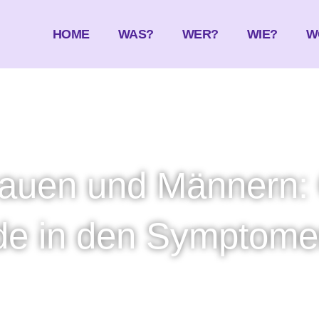
HOME
WAS?
WER?
WIE?
W
rauen und Männern: 
de in den Symptom