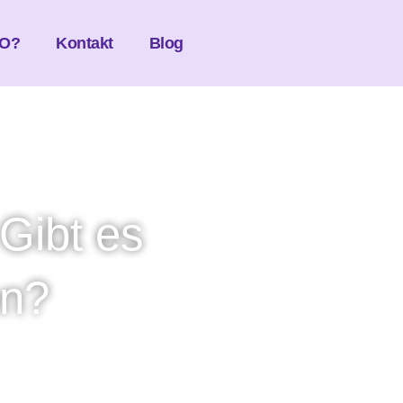
O?
Kontakt
Blog
Gibt es
en?