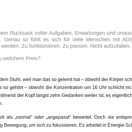
 einem Rucksack voller Aufgaben, Erwartungen und una
m. Genau so fühlt es sich für viele Menschen mit A
werden. Zu funktionieren. Zu passen. Nicht aufzufallen.
zu welchem Preis?
uf dem Stuhl, weil man das so gelernt hat – obwohl der Körper s
so gehört – obwohl die Konzentration um 16 Uhr schlicht nich
während der Kopf längst zehn Gedanken weiter ist, es eigentlic
n.
 als „normal“ oder „angepasst“ bewertet. Doch sie entspre
wegung, um sich zu fokussieren. Es arbeitet in Energie-Schüb