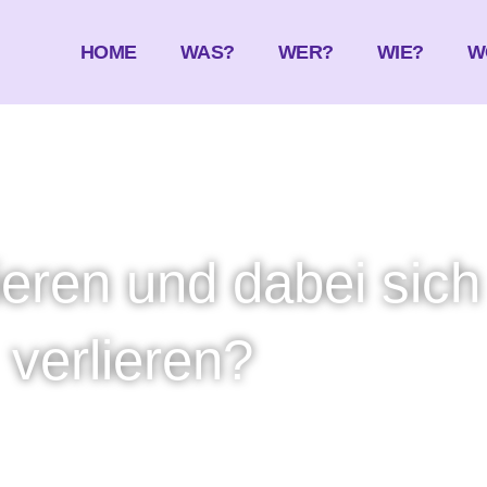
HOME
WAS?
WER?
WIE?
W
eren und dabei sich
verlieren?