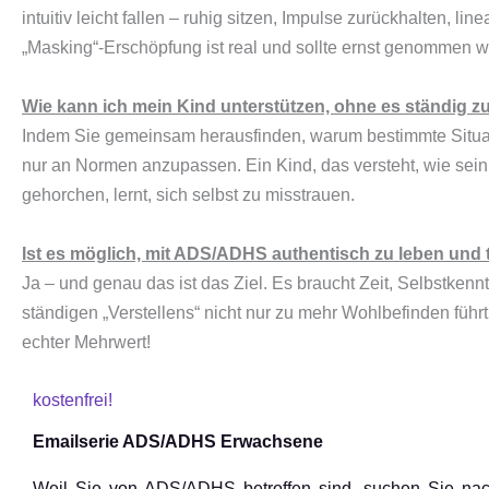
intuitiv leicht fallen – ruhig sitzen, Impulse zurückhalten,
„Masking“-Erschöpfung ist real und sollte ernst genommen 
Wie kann ich mein Kind unterstützen, ohne es ständig zu
Indem Sie gemeinsam herausfinden, warum bestimmte Situatio
nur an Normen anzupassen. Ein Kind, das versteht, wie sein 
gehorchen, lernt, sich selbst zu misstrauen.
Ist es möglich, mit ADS/ADHS authentisch zu leben und t
Ja – und genau das ist das Ziel. Es braucht Zeit, Selbstkenn
ständigen „Verstellens“ nicht nur zu mehr Wohlbefinden führ
echter Mehrwert!
kostenfrei!
Emailserie ADS/ADHS Erwachsene
Weil Sie von ADS/ADHS betroffen sind, suchen Sie nach