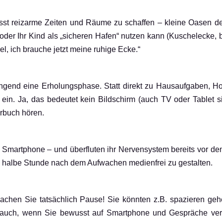
sst reizarme Zeiten und Räume zu schaffen – kleine Oasen de
 oder Ihr Kind als „sicheren Hafen“ nutzen kann (Kuschelecke, b
iel, ich brauche jetzt meine ruhige Ecke.“
ngend eine Erholungsphase. Statt direkt zu Hausaufgaben, H
in. Ja, das bedeutet kein Bildschirm (auch TV oder Tablet si
örbuch hören.
martphone – und überfluten ihr Nervensystem bereits vor dem
te halbe Stunde nach dem Aufwachen medienfrei zu gestalten.
Machen Sie tatsächlich Pause! Sie könnten z.B. spazieren ge
es auch, wenn Sie bewusst auf Smartphone und Gespräche verzi