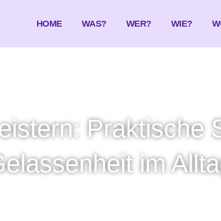
HOME
WAS?
WER?
WIE?
W
istern: Praktische 
elassenheit im Allt