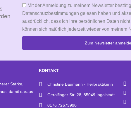
Mit der Anmeldung zu meinem Newsletter bestätig
Es
Datenschutzbestimmungen gelesen haben und akzepti
rden
ausdrücklich, dass ich Ihre persönlichen Daten nicht
können sich natürlich jederzeit wieder von meinem 
Zum Newsletter anmeld
Alternative:
KONTAKT
nerer Stärke,
Christine Baumann - Heilpraktikerin
 aus, damit daraus
Gerolfinger Str. 28, 85049 Ingolstadt
0176 72673990
0841 12148868
info@sunjapraxis.de