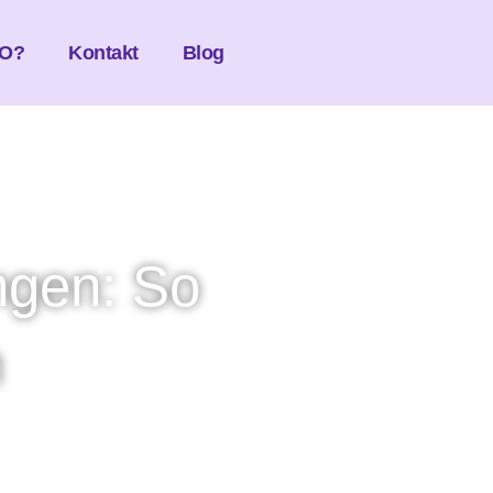
O?
Kontakt
Blog
ngen: So
m