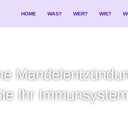
HOME
WAS?
WER?
WIE?
W
ne Mandelentzündu
Sie Ihr Immunsyste