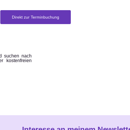
Direkt zur Terminbuchung
nd suchen nach
 kostenfreien
Interesse an meinem Newslett