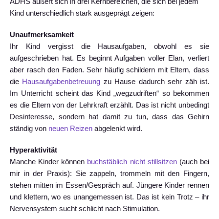
ADHS äußert sich in drei Kernbereichen, die sich bei jedem
Kind unterschiedlich stark ausgeprägt zeigen:
Unaufmerksamkeit
Ihr Kind vergisst die Hausaufgaben, obwohl es sie
aufgeschrieben hat. Es beginnt Aufgaben voller Elan, verliert
aber rasch den Faden. Sehr häufig schildern mit Eltern, dass
die
Hausaufgabenbetreuung
zu Hause dadurch sehr zäh ist.
Im Unterricht scheint das Kind „wegzudriften“ so bekommen
es die Eltern von der Lehrkraft erzählt. Das ist nicht unbedingt
Desinteresse, sondern hat damit zu tun, dass das Gehirn
ständig von
neuen Reizen
abgelenkt wird.
Hyperaktivität
Manche Kinder können
buchstäblich nicht stillsitzen
(auch bei
mir in der Praxis): Sie zappeln, trommeln mit den Fingern,
stehen mitten im Essen/Gespräch auf. Jüngere Kinder rennen
und klettern, wo es unangemessen ist. Das ist kein Trotz – ihr
Nervensystem sucht schlicht nach Stimulation.