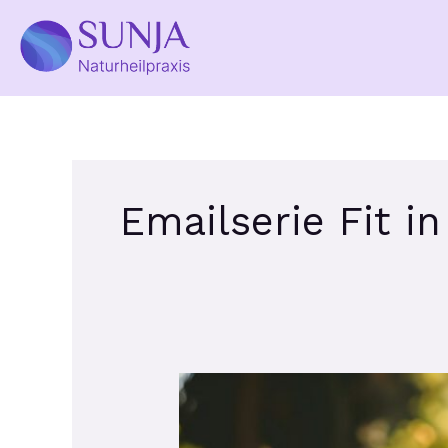
Zum
Inhalt
springen
Emailserie Fit i
„Fit
in
den