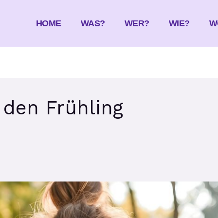
HOME
WAS?
WER?
WIE?
W
n den Frühling