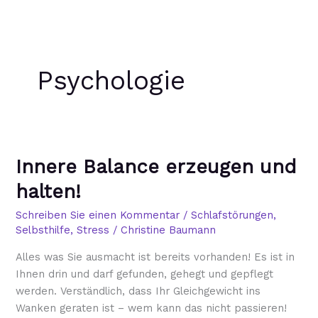
Zum
Inhalt
springen
Psychologie
Innere
Innere Balance erzeugen und
Balance
erzeugen
halten!
und
halten!
Schreiben Sie einen Kommentar
/
Schlafstörungen
,
Selbsthilfe
,
Stress
/
Christine Baumann
Alles was Sie ausmacht ist bereits vorhanden! Es ist in
Ihnen drin und darf gefunden, gehegt und gepflegt
werden. Verständlich, dass Ihr Gleichgewicht ins
Wanken geraten ist – wem kann das nicht passieren!