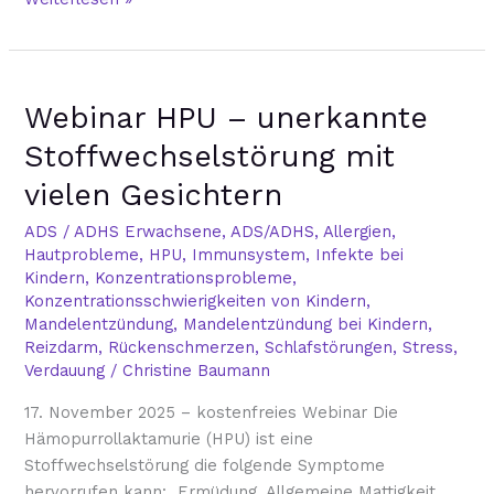
Webinar
Webinar HPU – unerkannte
HPU
–
Stoffwechselstörung mit
unerkannte
vielen Gesichtern
Stoffwechselstörung
mit
ADS / ADHS Erwachsene
,
ADS/ADHS
,
Allergien
,
vielen
Hautprobleme
,
HPU
,
Immunsystem
,
Infekte bei
Gesichtern
Kindern
,
Konzentrationsprobleme
,
Konzentrationsschwierigkeiten von Kindern
,
Mandelentzündung
,
Mandelentzündung bei Kindern
,
Reizdarm
,
Rückenschmerzen
,
Schlafstörungen
,
Stress
,
Verdauung
/
Christine Baumann
17. November 2025 – kostenfreies Webinar Die
Hämopurrollaktamurie (HPU) ist eine
Stoffwechselstörung die folgende Symptome
hervorrufen kann: Ermüdung, Allgemeine Mattigkeit