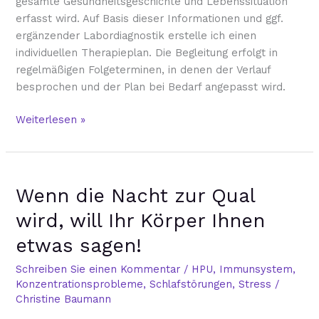
gesamte Gesundheitsgeschichte und Lebenssituation
erfasst wird. Auf Basis dieser Informationen und ggf.
ergänzender Labordiagnostik erstelle ich einen
individuellen Therapieplan. Die Begleitung erfolgt in
regelmäßigen Folgeterminen, in denen der Verlauf
besprochen und der Plan bei Bedarf angepasst wird.
Weiterlesen »
Wenn
Wenn die Nacht zur Qual
die
Nacht
wird, will Ihr Körper Ihnen
zur
etwas sagen!
Qual
wird,
Schreiben Sie einen Kommentar
/
HPU
,
Immunsystem
,
will
Konzentrationsprobleme
,
Schlafstörungen
,
Stress
/
Ihr
Christine Baumann
Körper