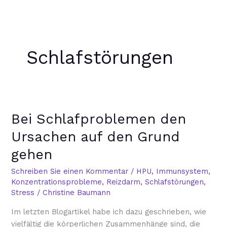
Zum
Inhalt
springen
Schlafstörungen
Bei
Bei Schlafproblemen den
Schlafproblemen
den
Ursachen auf den Grund
Ursachen
gehen
auf
den
Schreiben Sie einen Kommentar
/
HPU
,
Immunsystem
,
Grund
Konzentrationsprobleme
,
Reizdarm
,
Schlafstörungen
,
gehen
Stress
/
Christine Baumann
Im letzten Blogartikel habe ich dazu geschrieben, wie
vielfältig die körperlichen Zusammenhänge sind, die