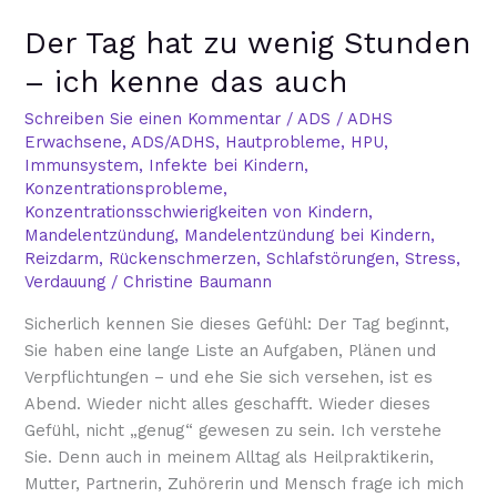
Der
Der Tag hat zu wenig Stunden
Tag
hat
– ich kenne das auch
zu
wenig
Schreiben Sie einen Kommentar
/
ADS / ADHS
Erwachsene
,
ADS/ADHS
,
Hautprobleme
,
HPU
,
Stunden
Immunsystem
,
Infekte bei Kindern
,
–
Konzentrationsprobleme
,
ich
Konzentrationsschwierigkeiten von Kindern
,
kenne
Mandelentzündung
,
Mandelentzündung bei Kindern
,
das
Reizdarm
,
Rückenschmerzen
,
Schlafstörungen
,
Stress
,
auch
Verdauung
/
Christine Baumann
Sicherlich kennen Sie dieses Gefühl: Der Tag beginnt,
Sie haben eine lange Liste an Aufgaben, Plänen und
Verpflichtungen – und ehe Sie sich versehen, ist es
Abend. Wieder nicht alles geschafft. Wieder dieses
Gefühl, nicht „genug“ gewesen zu sein. Ich verstehe
Sie. Denn auch in meinem Alltag als Heilpraktikerin,
Mutter, Partnerin, Zuhörerin und Mensch frage ich mich