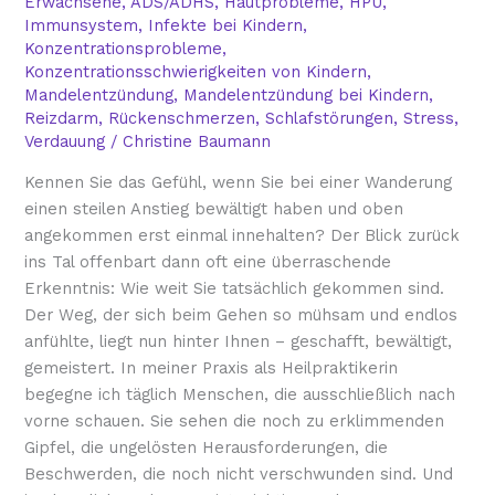
Erwachsene
,
ADS/ADHS
,
Hautprobleme
,
HPU
,
zurück“
Immunsystem
,
Infekte bei Kindern
,
Konzentrationsprobleme
,
Konzentrationsschwierigkeiten von Kindern
,
Mandelentzündung
,
Mandelentzündung bei Kindern
,
Reizdarm
,
Rückenschmerzen
,
Schlafstörungen
,
Stress
,
Verdauung
/
Christine Baumann
Kennen Sie das Gefühl, wenn Sie bei einer Wanderung
einen steilen Anstieg bewältigt haben und oben
angekommen erst einmal innehalten? Der Blick zurück
ins Tal offenbart dann oft eine überraschende
Erkenntnis: Wie weit Sie tatsächlich gekommen sind.
Der Weg, der sich beim Gehen so mühsam und endlos
anfühlte, liegt nun hinter Ihnen – geschafft, bewältigt,
gemeistert. In meiner Praxis als Heilpraktikerin
begegne ich täglich Menschen, die ausschließlich nach
vorne schauen. Sie sehen die noch zu erklimmenden
Gipfel, die ungelösten Herausforderungen, die
Beschwerden, die noch nicht verschwunden sind. Und