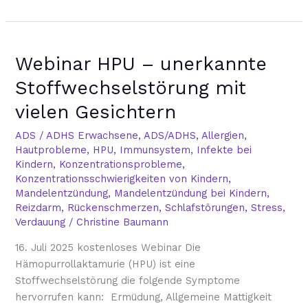
Webinar
Webinar HPU – unerkannte
HPU
–
Stoffwechselstörung mit
unerkannte
vielen Gesichtern
Stoffwechselstörung
mit
ADS / ADHS Erwachsene
,
ADS/ADHS
,
Allergien
,
vielen
Hautprobleme
,
HPU
,
Immunsystem
,
Infekte bei
Gesichtern
Kindern
,
Konzentrationsprobleme
,
Konzentrationsschwierigkeiten von Kindern
,
Mandelentzündung
,
Mandelentzündung bei Kindern
,
Reizdarm
,
Rückenschmerzen
,
Schlafstörungen
,
Stress
,
Verdauung
/
Christine Baumann
16. Juli 2025 kostenloses Webinar Die
Hämopurrollaktamurie (HPU) ist eine
Stoffwechselstörung die folgende Symptome
hervorrufen kann: Ermüdung, Allgemeine Mattigkeit