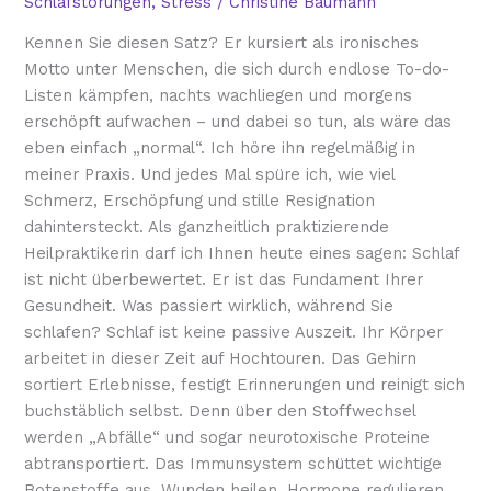
Schlafstörungen
,
Stress
/
Christine Baumann
Kennen Sie diesen Satz? Er kursiert als ironisches
Motto unter Menschen, die sich durch endlose To-do-
Listen kämpfen, nachts wachliegen und morgens
erschöpft aufwachen – und dabei so tun, als wäre das
eben einfach „normal“. Ich höre ihn regelmäßig in
meiner Praxis. Und jedes Mal spüre ich, wie viel
Schmerz, Erschöpfung und stille Resignation
dahintersteckt. Als ganzheitlich praktizierende
Heilpraktikerin darf ich Ihnen heute eines sagen: Schlaf
ist nicht überbewertet. Er ist das Fundament Ihrer
Gesundheit. Was passiert wirklich, während Sie
schlafen? Schlaf ist keine passive Auszeit. Ihr Körper
arbeitet in dieser Zeit auf Hochtouren. Das Gehirn
sortiert Erlebnisse, festigt Erinnerungen und reinigt sich
buchstäblich selbst. Denn über den Stoffwechsel
werden „Abfälle“ und sogar neurotoxische Proteine
abtransportiert. Das Immunsystem schüttet wichtige
Botenstoffe aus, Wunden heilen, Hormone regulieren