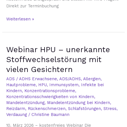
Direkt zur Terminbuchung
Weiterlesen »
Webinar
Webinar HPU – unerkannte
HPU
–
Stoffwechselstörung mit
unerkannte
vielen Gesichtern
Stoffwechselstörung
mit
ADS / ADHS Erwachsene
,
ADS/ADHS
,
Allergien
,
vielen
Hautprobleme
,
HPU
,
Immunsystem
,
Infekte bei
Gesichtern
Kindern
,
Konzentrationsprobleme
,
Konzentrationsschwierigkeiten von Kindern
,
Mandelentzündung
,
Mandelentzündung bei Kindern
,
Reizdarm
,
Rückenschmerzen
,
Schlafstörungen
,
Stress
,
Verdauung
/
Christine Baumann
10. März 2026 – kostenfreies Webinar Die