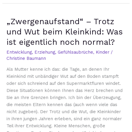
„Zwergenaufstand“
„Zwergenaufstand“ – Trotz
–
Trotz
und Wut beim Kleinkind: Was
und
ist eigentlich noch normal?
Wut
beim
Entwicklung
,
Erziehung
,
Gefühlsaubrüche
,
Kinder
/
Kleinkind:
Christine Baumann
Was
Als Mutter kenne ich das: die Tage, an denen Ihr
ist
Kleinkind mit unbändiger Wut auf den Boden stampft
eigentlich
oder sich schreiend auf den Supermarktfluren windet.
noch
Diese Situationen können Ihnen das Herz brechen und
normal?
Sie an Ihre Grenzen bringen. Ich bin der Überzeugung,
die meisten Eltern kennen das (auch wenn viele das
nicht zugeben). Der Trotz und die Wut, die Kleinkinder
in ihren jungen Jahren erleben, sind ein ganz normaler
Teil ihrer Entwicklung. Kleine Menschen, große