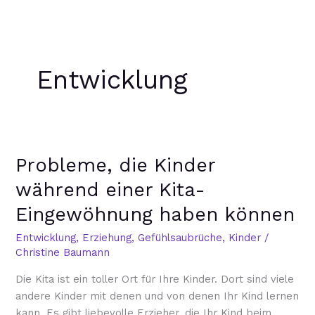
Zum
Inhalt
springen
Entwicklung
Probleme,
Probleme, die Kinder
die
Kinder
während einer Kita-
während
Eingewöhnung haben können
einer
Kita-
Entwicklung
,
Erziehung
,
Gefühlsaubrüche
,
Kinder
/
Eingewöhnung
Christine Baumann
haben
Die Kita ist ein toller Ort für Ihre Kinder. Dort sind viele
können
andere Kinder mit denen und von denen Ihr Kind lernen
kann. Es gibt liebevolle Erzieher, die Ihr Kind beim