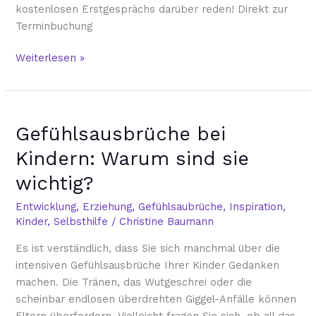
kostenlosen Erstgesprächs darüber reden! Direkt zur
Terminbuchung
Weiterlesen »
Gefühlsausbrüche
Gefühlsausbrüche bei
bei
Kindern:
Kindern: Warum sind sie
Warum
wichtig?
sind
sie
Entwicklung
,
Erziehung
,
Gefühlsaubrüche
,
Inspiration
,
wichtig?
Kinder
,
Selbsthilfe
/
Christine Baumann
Es ist verständlich, dass Sie sich manchmal über die
intensiven Gefühlsausbrüche Ihrer Kinder Gedanken
machen. Die Tränen, das Wutgeschrei oder die
scheinbar endlosen überdrehten Giggel-Anfälle können
Eltern überfordern. Vielleicht fragen Sie sich, ob all das