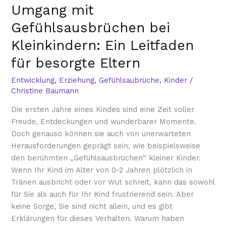
Umgang mit
mit
Gefühlsausbrüchen
Gefühlsausbrüchen bei
bei
Kleinkindern: Ein Leitfaden
Kleinkindern:
Ein
für besorgte Eltern
Leitfaden
Entwicklung
,
Erziehung
,
Gefühlsaubrüche
,
Kinder
/
für
Christine Baumann
besorgte
Eltern
Die ersten Jahre eines Kindes sind eine Zeit voller
Freude, Entdeckungen und wunderbarer Momente.
Doch genauso können sie auch von unerwarteten
Herausforderungen geprägt sein, wie beispielsweise
den berühmten „Gefühlsausbrüchen“ kleiner Kinder.
Wenn Ihr Kind im Alter von 0-2 Jahren plötzlich in
Tränen ausbricht oder vor Wut schreit, kann das sowohl
für Sie als auch für Ihr Kind frustrierend sein. Aber
keine Sorge, Sie sind nicht allein, und es gibt
Erklärungen für dieses Verhalten. Warum haben