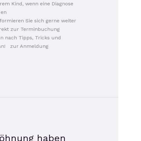
Ihrem Kind, wenn eine Diagnose
den
ormieren Sie sich gerne weiter
irekt zur Terminbuchung
n nach Tipps, Tricks und
e an! zur Anmeldung
ewöhnung haben