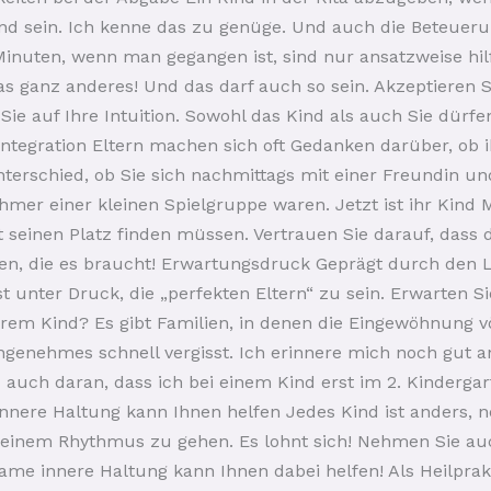
d sein. Ich kenne das zu genüge. Und auch die Beteuerun
Minuten, wenn man gegangen ist, sind nur ansatzweise hi
s ganz anderes! Und das darf auch so sein. Akzeptieren Si
ie auf Ihre Intuition. Sowohl das Kind als auch Sie dürf
Integration Eltern machen sich oft Gedanken darüber, ob i
nterschied, ob Sie sich nachmittags mit einer Freundin u
hmer einer kleinen Spielgruppe waren. Jetzt ist ihr Kind M
einen Platz finden müssen. Vertrauen Sie darauf, dass die
en, die es braucht! Erwartungsdruck Geprägt durch den L
 unter Druck, die „perfekten Eltern“ zu sein. Erwarten Sie
rem Kind? Es gibt Familien, in denen die Eingewöhnung völl
genehmes schnell vergisst. Ich erinnere mich noch gut a
uch daran, dass ich bei einem Kind erst im 2. Kindergar
nnere Haltung kann Ihnen helfen Jedes Kind ist anders, n
inem Rhythmus zu gehen. Es lohnt sich! Nehmen Sie auch
ame innere Haltung kann Ihnen dabei helfen! Als Heilprak