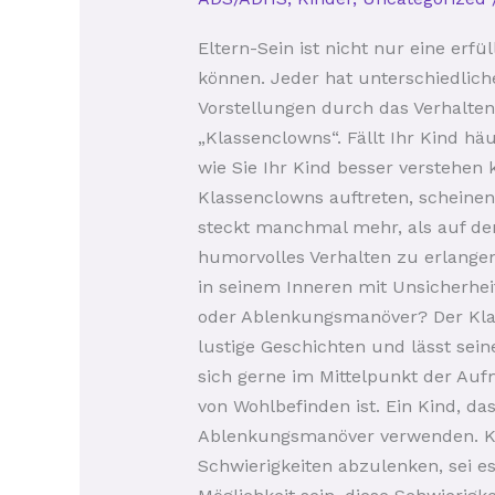
Kind,
das
Eltern-Sein ist nicht nur eine er
mehr
können. Jeder hat unterschiedlich
braucht
Vorstellungen durch das Verhalten 
als
„Klassenclowns“. Fällt Ihr Kind hä
Lachen
wie Sie Ihr Kind besser verstehen 
Klassenclowns auftreten, scheinen
steckt manchmal mehr, als auf den
humorvolles Verhalten zu erlangen,
in seinem Inneren mit Unsicherhe
oder Ablenkungsmanöver? Der Klass
lustige Geschichten und lässt sei
sich gerne im Mittelpunkt der Auf
von Wohlbefinden ist. Ein Kind, da
Ablenkungsmanöver verwenden. Kön
Schwierigkeiten abzulenken, sei 