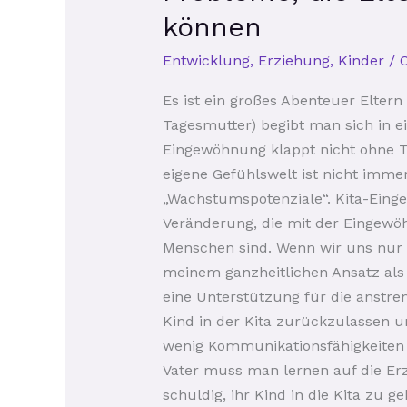
Eltern
können
während
Entwicklung
,
Erziehung
,
Kinder
/
einer
Kita-
Es ist ein großes Abenteuer Elter
Eingewöhnung
Tagesmutter) begibt man sich in e
haben
Eingewöhnung klappt nicht ohne Tr
können
eigene Gefühlswelt ist nicht imme
„Wachstumspotenziale“. Kita-Einge
Veränderung, die mit der Eingewöhn
Menschen sind. Wenn wir uns nur a
meinem ganzheitlichen Ansatz als
eine Unterstützung für die anstre
Kind in der Kita zurückzulassen un
wenig Kommunikationsfähigkeiten 
Vater muss man lernen auf die Erzi
schuldig, ihr Kind in die Kita zu 