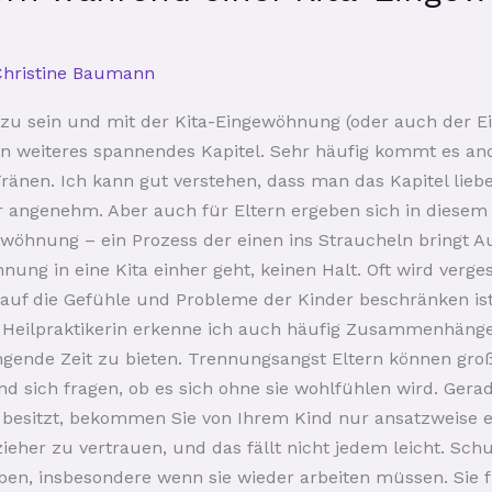
Christine Baumann
n zu sein und mit der Kita-Eingewöhnung (oder auch der 
in weiteres spannendes Kapitel. Sehr häufig kommt es an
änen. Ich kann gut verstehen, dass man das Kapitel lieb
r angenehm. Aber auch für Eltern ergeben sich in diesem
wöhnung – ein Prozess der einen ins Straucheln bringt A
ung in eine Kita einher geht, keinen Halt. Oft wird verge
uf die Gefühle und Probleme der Kinder beschränken ist 
 Heilpraktikerin erkenne ich auch häufig Zusammenhänge
ngende Zeit zu bieten. Trennungsangst Eltern können gro
d sich fragen, ob es sich ohne sie wohlfühlen wird. Gera
besitzt, bekommen Sie von Ihrem Kind nur ansatzweise 
eher zu vertrauen, und das fällt nicht jedem leicht. Schu
geben, insbesondere wenn sie wieder arbeiten müssen. Sie f