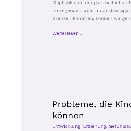
Möglichkeiten der ganzheitlichen 
aufregenden, aber auch stressigen 
Grenzen kommen, können wir gern
Weiterlesen »
Probleme,
Probleme, die Ki
die
Kinder
können
während
Entwicklung
,
Erziehung
,
Gefühlsa
einer