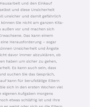
e Hausarbeit und den Einkauf
 selbst und diese Unsicherheit
oll unsicher und damit gefährlich
rn können Sie nicht am ganzen Kita-
as außen vor und machen sich
 2 Erwachsene. Das kann einem
eine Herausforderung – sogar
können Unsicherheit und Ängste
nicht davor immer abzuklären, ob
nden haben um sicher zu gehen,
rheit. Es kann auch sein, dass
 und suchen Sie das Gespräch,
uf kann für berufstätige Eltern
Sie sich in den ersten Wochen viel
hre eigenen Aufgaben morgens
och etwas schläfrig ist und Ihre
 es weint oder sich an die Eltern