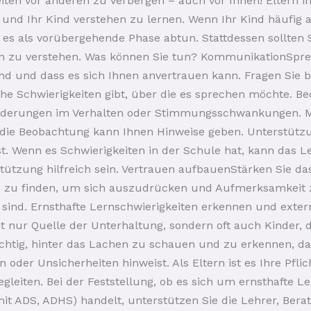
iten vor anderen zu verbergen – auch vor Ihnen! Eltern in 
nd Ihr Kind verstehen zu lernen. Wenn Ihr Kind häufig als
r es als vorübergehende Phase abtun. Stattdessen sollten 
en zu verstehen. Was können Sie tun? KommunikationSpre
sind und dass es sich Ihnen anvertrauen kann. Fragen Sie 
he Schwierigkeiten gibt, über die es sprechen möchte. B
nderungen im Verhalten oder Stimmungsschwankungen. Ma
die Beobachtung kann Ihnen Hinweise geben. Unterstützu
st. Wenn es Schwierigkeiten in der Schule hat, kann das 
tützung hilfreich sein. Vertrauen aufbauenStärken Sie da
e zu finden, um sich auszudrücken und Aufmerksamkeit zu
sind. Ernsthafte Lernschwierigkeiten erkennen und extern
ht nur Quelle der Unterhaltung, sondern oft auch Kinder,
ichtig, hinter das Lachen zu schauen und zu erkennen, da
oder Unsicherheiten hinweist. Als Eltern ist es Ihre Pflic
leiten. Bei der Feststellung, ob es sich um ernsthafte Le
 mit ADS, ADHS) handelt, unterstützen Sie die Lehrer, Ber