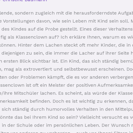
füllende, sondern zugleich mit die herausforderndste Auf
e Vorstellungen davon, wie sein Leben mit Kind sein soll
des Kindes auf die Probe gestellt. Eines dieser Verhaltens
ufig als Klassenclown auf? Ich erkläre Ihnen, warum es w
können. Hinter dem Lachen steckt oft mehr Kinder, die in 
 diejenigen zu sein, die immer die Lacher auf ihrer Seite
 ersten Blick sichtbar ist. Ein Kind, das sich ständig b
 mag als extrovertiert und selbstbewusst erscheinen. Doch
iten oder Problemen kämpft, die es vor anderen verberge
enclown ist oft ein Meister der positiven Aufmerksamkeit
ne/ihre Mitschüler lachen. Es scheint, als würde der Klas
merksamkeit befinden. Doch es ist wichtig zu erkennen, d
s sich ständig durch humorvolles Verhalten in den Mittelpu
nte das bei Ihrem Kind so sein? Vielleicht versucht es
es in der Schule oder im persönlichen Leben. Der Wunsch