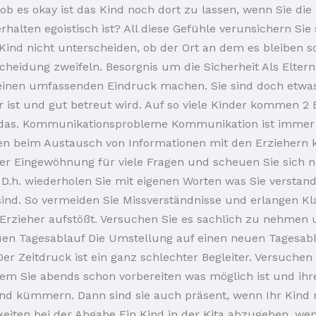
 ob es okay ist das Kind noch dort zu lassen, wenn Sie di
rhalten egoistisch ist? All diese Gefühle verunsichern Sie
Kind nicht unterscheiden, ob der Ort an dem es bleiben s
tscheidung zweifeln. Besorgnis um die Sicherheit Als Elte
 einen umfassenden Eindruck machen. Sie sind doch etw
her ist und gut betreut wird. Auf so viele Kinder kommen
e das. Kommunikationsprobleme Kommunikation ist immer 
en beim Austausch von Informationen mit den Erziehern 
der Eingewöhnung für viele Fragen und scheuen Sie sich 
n. D.h. wiederholen Sie mit eigenen Worten was Sie versta
sind. So vermeiden Sie Missverständnisse und erlangen Kla
Erzieher aufstößt. Versuchen Sie es sachlich zu nehmen
en Tagesablauf Die Umstellung auf einen neuen Tagesabla
er Zeitdruck ist ein ganz schlechter Begleiter. Versuchen 
ndem Sie abends schon vorbereiten was möglich ist und i
Kind kümmern. Dann sind sie auch präsent, wenn Ihr Kind n
eiten bei der Abgabe Ein Kind in der Kita abzugeben, wenn