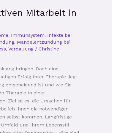
iven Mitarbeit in
eme
,
Immunsystem
,
Infekte bei
ündung
,
Mandelentzündung bei
ess
,
Verdauung
/
Christine
inklang bringen. Doch eine
tigen Erfolg Ihrer Therapie liegt
ung entscheidend ist und wie Sie
en Therapie In einer
 Ziel ist es, die Ursachen für
be ich Ihnen die notwendigen
en selbst kommen. Langfristige
n Umfeld und Ihrem Lebensstil
nken alter Denkmuster – dies sind