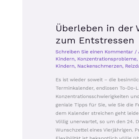
Überleben
Überleben in der 
in
der
zum Entstressen
Weihnachtszeit:
Schreiben Sie einen Kommentar
/
Eine
Kindern
,
Konzentrationsprobleme
sarkastische
Kindern
,
Nackenschmerzen
,
Reiz
Anleitung
zum
Es ist wieder soweit – die besinnli
Entstressen
Terminkalender, endlosen To-Do-L
Konzentrationsschwierigkeiten und
geniale Tipps für Sie, wie Sie die
dem Kalender streichen geht leide
Völlig unerwartet, so um den 24. D
Wunschzettel eines Vierjährigen. P
Flexibilität ist bekanntlich völli