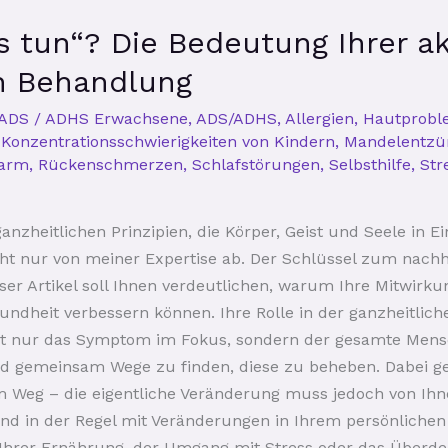
 tun“? Die Bedeutung Ihrer akt
en Behandlung
ADS / ADHS Erwachsene
,
ADS/ADHS
,
Allergien
,
Hautprobl
,
Konzentrationsschwierigkeiten von Kindern
,
Mandelentz
darm
,
Rückenschmerzen
,
Schlafstörungen
,
Selbsthilfe
,
Str
anzheitlichen Prinzipien, die Körper, Geist und Seele in E
ht nur von meiner Expertise ab. Der Schlüssel zum nachhal
ieser Artikel soll Ihnen verdeutlichen, warum Ihre Mitwirk
sundheit verbessern können. Ihre Rolle in der ganzheitlich
ht nur das Symptom im Fokus, sondern der gesamte Mensch.
 gemeinsam Wege zu finden, diese zu beheben. Dabei ge
m Weg – die eigentliche Veränderung muss jedoch von Ihn
ind in der Regel mit Veränderungen in Ihrem persönliche
 Ihrer Ernährung, der Umgang mit Stress oder das Überde