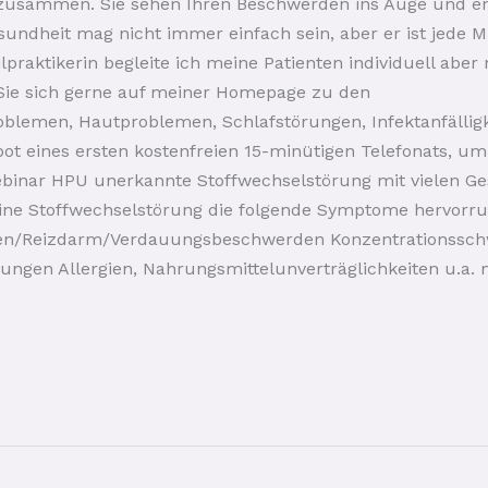
t zusammen. Sie sehen Ihren Beschwerden ins Auge und en
undheit mag nicht immer einfach sein, aber er ist jede 
ilpraktikerin begleite ich meine Patienten individuell abe
 Sie sich gerne auf meiner Homepage zu den
lemen, Hautproblemen, Schlafstörungen, Infektanfälligk
t eines ersten kostenfreien 15-minütigen Telefonats, um 
binar HPU unerkannte Stoffwechselstörung mit vielen G
eine Stoffwechselstörung die folgende Symptome hervorr
gen/Reizdarm/Verdauungsbeschwerden Konzentrationsschw
rungen Allergien, Nahrungsmittelunverträglichkeiten u.a.