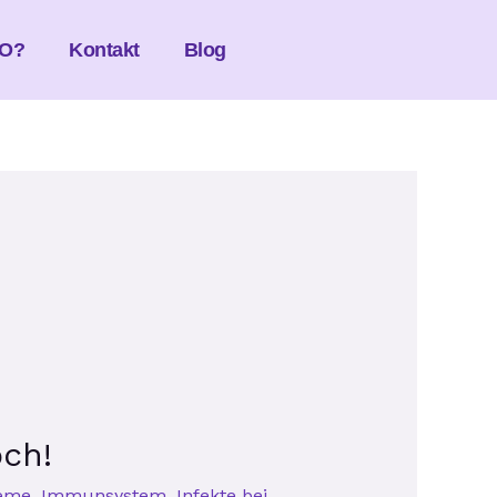
O?
Kontakt
Blog
ch!
eme
,
Immunsystem
,
Infekte bei