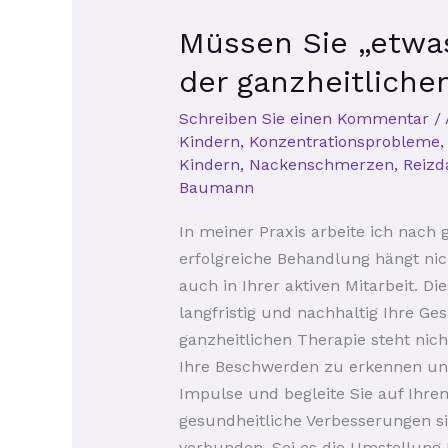
Müssen
Müssen Sie „etwas
Sie
„etwas
der ganzheitlich
tun“?
Schreiben Sie einen Kommentar
/
Die
Kindern
,
Konzentrationsprobleme
Bedeutung
Kindern
,
Nackenschmerzen
,
Reiz
Ihrer
Baumann
aktiven
Mitarbeit
In meiner Praxis arbeite ich nach g
in
erfolgreiche Behandlung hängt nic
der
auch in Ihrer aktiven Mitarbeit. D
ganzheitlichen
langfristig und nachhaltig Ihre Ge
Behandlung
ganzheitlichen Therapie steht nic
Ihre Beschwerden zu erkennen und
Impulse und begleite Sie auf Ihre
gesundheitliche Verbesserungen s
verbunden. Sei es die Umstellung