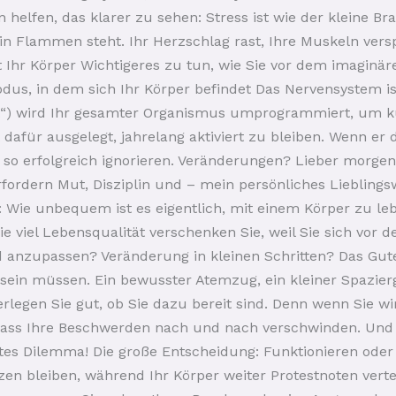
helfen, das klarer zu sehen: Stress ist wie der kleine Br
 in Flammen steht. Ihr Herzschlag rast, Ihre Muskeln ver
 Ihr Körper Wichtigeres zu tun, wie Sie vor dem imaginär
odus, in dem sich Ihr Körper befindet Das Nervensystem is
) wird Ihr gesamter Organismus umprogrammiert, um kur
 dafür ausgelegt, jahrelang aktiviert zu bleiben. Wenn er 
a so erfolgreich ignorieren. Veränderungen? Lieber morg
rfordern Mut, Disziplin und – mein persönliches Liebling
 Wie unbequem ist es eigentlich, mit einem Körper zu leb
ie viel Lebensqualität verschenken Sie, weil Sie sich vor 
anzupassen? Veränderung in kleinen Schritten? Das Gute
 sein müssen. Ein bewusster Atemzug, ein kleiner Spazierg
rlegen Sie gut, ob Sie dazu bereit sind. Denn wenn Sie wi
, dass Ihre Beschwerden nach und nach verschwinden. Und
es Dilemma! Die große Entscheidung: Funktionieren oder 
en bleiben, während Ihr Körper weiter Protestnoten vertei