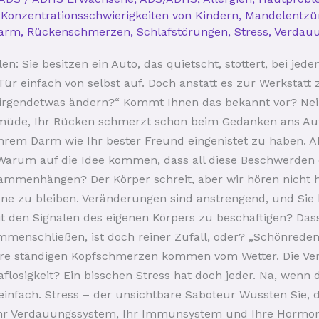
,
Konzentrationsschwierigkeiten von Kindern
,
Mandelentz
darm
,
Rückenschmerzen
,
Schlafstörungen
,
Stress
,
Verdau
n: Sie besitzen ein Auto, das quietscht, stottert, bei jede
Tür einfach von selbst auf. Doch anstatt es zur Werkstatt 
h irgendetwas ändern?“ Kommt Ihnen das bekannt vor? Nein
g müde, Ihr Rücken schmerzt schon beim Gedanken ans Au
hrem Darm wie Ihr bester Freund eingenistet zu haben. Abe
arum auf die Idee kommen, dass all diese Beschwerden e
mmenhängen? Der Körper schreit, aber wir hören nicht hin
e zu bleiben. Veränderungen sind anstrengend, und Sie h
t den Signalen des eigenen Körpers zu beschäftigen? Dass
enschließen, ist doch reiner Zufall, oder? „Schönreden
. Ihre ständigen Kopfschmerzen kommen vom Wetter. Die 
aflosigkeit? Ein bisschen Stress hat doch jeder. Na, wenn
einfach. Stress – der unsichtbare Saboteur Wussten Sie, d
Ihr Verdauungssystem, Ihr Immunsystem und Ihre Hormon