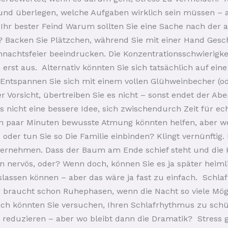
nd überlegen, welche Aufgaben wirklich sein müssen – a
Ihr bester Feind Warum sollten Sie eine Sache nach der a
? Backen Sie Plätzchen, während Sie mit einer Hand Ges
hnachtsfeier beeindrucken. Die Konzentrationsschwierigke
rst aus. Alternativ könnten Sie sich tatsächlich auf eine
ntspannen Sie sich mit einem vollen Glühweinbecher (od
 Vorsicht, übertreiben Sie es nicht – sonst endet der A
s nicht eine bessere Idee, sich zwischendurch Zeit für 
in paar Minuten bewusste Atmung könnten helfen, aber we
der tun Sie so Die Familie einbinden? Klingt vernünftig.
übernehmen. Dass der Baum am Ende schief steht und die 
 nervös, oder? Wenn doch, können Sie es ja später heimli
slassen können – aber das wäre ja fast zu einfach. Schlaf 
er braucht schon Ruhephasen, wenn die Nacht so viele Mögl
lich könnten Sie versuchen, Ihren Schlafrhythmus zu schü
 reduzieren – aber wo bleibt dann die Dramatik? Stress 