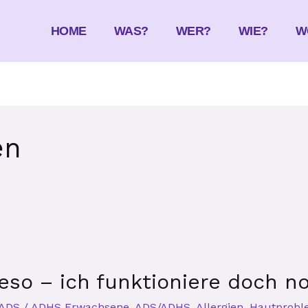
HOME
WAS?
WER?
WIE?
W
en
so – ich funktioniere doch no
ADS / ADHS Erwachsene
,
ADS/ADHS
,
Allergien
,
Hautprobl