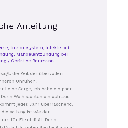
sche Anleitung
eme
,
Immunsystem
,
Infekte bei
ündung
,
Mandelentzündung bei
ung
/
Christine Baumann
esagt: die Zeit der übervollen
inneren Unruhen,
r keine Sorge, ich habe ein paar
n. Denn Weihnachten einfach aus
n kommt jedes Jahr überraschend.
die so lang ist wie der
aum für Flexibilität. Denn
Natürlich könnten Sie die Planung