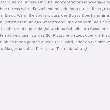
lafprobleme, innere Unruhe, Konzentrationsschwierigke
ohne Stress wäre die Weihnachtszeit doch nur halb so „mag
Im Ernst: Wenn Sie spüren, dass der Stress überhandnim
rch, priorisieren Sie das Wesentliche und erinnern Sie sic
nicht um die perfekt gebundene Schleife am Geschenk.
den ist wichtiger als das 20. Plätzchenrezept oder die In
 ob es Ihnen gerade alles zu viel wird, oder ob Sie sic
te Sie gerne dabei! Direkt zur Terminbuchung