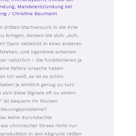
ündung
,
Mandelentzündung bei
ung
/
Christine Baumann
m dritten Startversuch in die Knie
zu bringen, denken Sie sich: „Ach,
? Dann vielleicht in einer anderen
fstehen, und irgendwie scheinen
r natürlich – Sie funktionieren ja
ine tiefere Ursache haben
 Ich weiß, es ist so schön
aben ja wirklich genug zu tun!
 sich diese Signale oft zu einem
“ ist bequem Ihr Rücken
Verdauungsprobleme?
 das keine durchdachte
ass chronischer Stress nicht nur
produktion in den Abgrund reißen