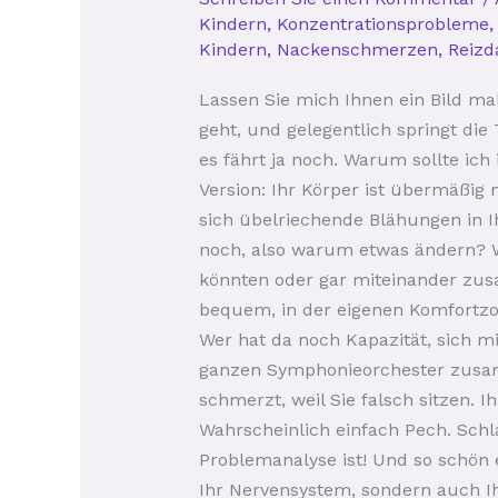
–
Kindern
,
Konzentrationsprobleme
ich
Kindern
,
Nackenschmerzen
,
Reiz
funktioniere
Lassen Sie mich Ihnen ein Bild male
doch
geht, und gelegentlich springt die 
noch!
es fährt ja noch. Warum sollte ic
Version: Ihr Körper ist übermäßi
sich übelriechende Blähungen in I
noch, also warum etwas ändern? W
könnten oder gar miteinander zusa
bequem, in der eigenen Komfortzon
Wer hat da noch Kapazität, sich mi
ganzen Symphonieorchester zusamm
schmerzt, weil Sie falsch sitzen
Wahrscheinlich einfach Pech. Schl
Problemanalyse ist! Und so schön 
Ihr Nervensystem, sondern auch 