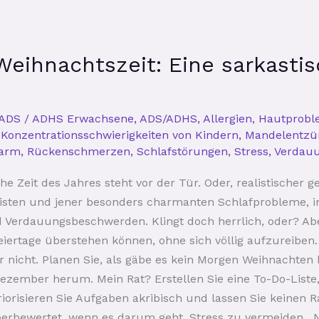
Weihnachtszeit: Eine sarkasti
ADS / ADHS Erwachsene
,
ADS/ADHS
,
Allergien
,
Hautprobl
,
Konzentrationsschwierigkeiten von Kindern
,
Mandelentz
darm
,
Rückenschmerzen
,
Schlafstörungen
,
Stress
,
Verdau
che Zeit des Jahres steht vor der Tür. Oder, realistischer g
isten und jener besonders charmanten Schlafprobleme, 
 Verdauungsbeschwerden. Klingt doch herrlich, oder? Abe
 Feiertage überstehen können, ohne sich völlig aufzureibe
r nicht. Planen Sie, als gäbe es kein Morgen Weihnachte
ezember herum. Mein Rat? Erstellen Sie eine To-Do-Liste, 
riorisieren Sie Aufgaben akribisch und lassen Sie keinen R
g überbewertet, wenn es darum geht, Stress zu vermeiden. 