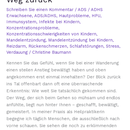
deinen
Weg
Schreiben Sie einen Kommentar
/
ADS / ADHS
Erwachsene
,
ADS/ADHS
,
Hautprobleme
,
HPU
,
zurück“
Immunsystem
,
Infekte bei Kindern
,
Konzentrationsprobleme
,
Konzentrationsschwierigkeiten von Kindern
,
Mandelentzündung
,
Mandelentzündung bei Kindern
,
Reizdarm
,
Rückenschmerzen
,
Schlafstörungen
,
Stress
,
Verdauung
/
Christine Baumann
Kennen Sie das Gefühl, wenn Sie bei einer Wanderung
einen steilen Anstieg bewältigt haben und oben
angekommen erst einmal innehalten? Der Blick zurück
ins Tal offenbart dann oft eine überraschende
Erkenntnis: Wie weit Sie tatsächlich gekommen sind.
Der Weg, der sich beim Gehen so mühsam und endlos
anfühlte, liegt nun hinter Ihnen – geschafft, bewältigt,
gemeistert. In meiner Praxis als Heilpraktikerin
begegne ich täglich Menschen, die ausschließlich nach
vorne schauen. Sie sehen die noch zu erklimmenden