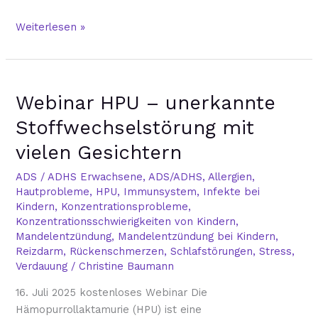
Weiterlesen »
Webinar
Webinar HPU – unerkannte
HPU
–
Stoffwechselstörung mit
unerkannte
vielen Gesichtern
Stoffwechselstörung
mit
ADS / ADHS Erwachsene
,
ADS/ADHS
,
Allergien
,
vielen
Hautprobleme
,
HPU
,
Immunsystem
,
Infekte bei
Gesichtern
Kindern
,
Konzentrationsprobleme
,
Konzentrationsschwierigkeiten von Kindern
,
Mandelentzündung
,
Mandelentzündung bei Kindern
,
Reizdarm
,
Rückenschmerzen
,
Schlafstörungen
,
Stress
,
Verdauung
/
Christine Baumann
16. Juli 2025 kostenloses Webinar Die
Hämopurrollaktamurie (HPU) ist eine