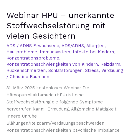
Webinar
Webinar HPU – unerkannte
HPU
–
Stoffwechselstörung mit
unerkannte
vielen Gesichtern
Stoffwechselstörung
mit
ADS / ADHS Erwachsene
,
ADS/ADHS
,
Allergien
,
vielen
Hautprobleme
,
Immunsystem
,
Infekte bei Kindern
,
Gesichtern
Konzentrationsprobleme
,
Konzentrationsschwierigkeiten von Kindern
,
Reizdarm
,
Rückenschmerzen
,
Schlafstörungen
,
Stress
,
Verdauung
/
Christine Baumann
31. März 2025 kostenloses Webinar Die
Hämopurrollaktamurie (HPU) ist eine
Stoffwechselstörung die folgende Symptome
hervorrufen kann: Ermüdung, Allgemeine Mattigkeit
Innere Unruhe
Blähungen/Reizdarm/Verdauungsbeschwerden
Konzentrationsschwierigkeiten psychische Imbalance