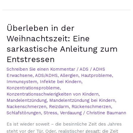
Überleben
Überleben in der
in
der
Weihnachtszeit: Eine
Weihnachtszeit:
sarkastische Anleitung zum
Eine
sarkastische
Entstressen
Anleitung
Schreiben Sie einen Kommentar
/
ADS / ADHS
zum
Erwachsene
,
ADS/ADHS
,
Allergien
,
Hautprobleme
,
Entstressen
Immunsystem
,
Infekte bei Kindern
,
Konzentrationsprobleme
,
Konzentrationsschwierigkeiten von Kindern
,
Mandelentzündung
,
Mandelentzündung bei Kindern
,
Nackenschmerzen
,
Reizdarm
,
Rückenschmerzen
,
Schlafstörungen
,
Stress
,
Verdauung
/
Christine Baumann
Es ist wieder soweit – die besinnliche Zeit des Jahres
steht vor der Tür. Oder, realistischer gesagt: die Zeit