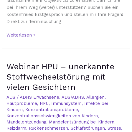
Maßnahme mehr Objektivität zu erhalten. Darf ich Sie
bei Ihrem Weg (weiter) unterstützen? Buchen Sie ein
kostenfreies Erstgespräch und stellen mir Ihre Fragen!
Direkt zur Terminbuchung
Weiterlesen »
Webinar
Webinar HPU – unerkannte
HPU
–
Stoffwechselstörung mit
unerkannte
vielen Gesichtern
Stoffwechselstörung
mit
ADS / ADHS Erwachsene
,
ADS/ADHS
,
Allergien
,
vielen
Hautprobleme
,
HPU
,
Immunsystem
,
Infekte bei
Gesichtern
Kindern
,
Konzentrationsprobleme
,
Konzentrationsschwierigkeiten von Kindern
,
Mandelentzündung
,
Mandelentzündung bei Kindern
,
Reizdarm
,
Rückenschmerzen
,
Schlafstörungen
,
Stress
,