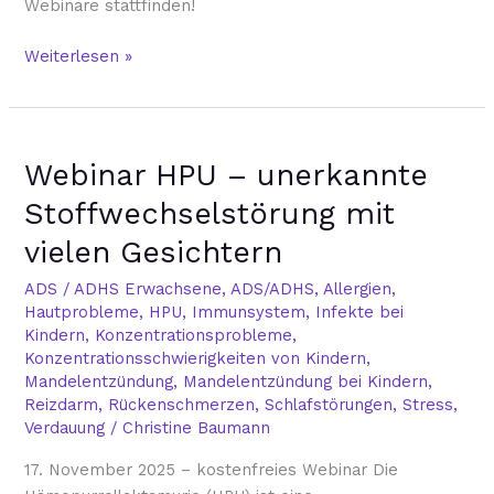
Webinare stattfinden!
Weiterlesen »
Webinar
Webinar HPU – unerkannte
HPU
–
Stoffwechselstörung mit
unerkannte
vielen Gesichtern
Stoffwechselstörung
mit
ADS / ADHS Erwachsene
,
ADS/ADHS
,
Allergien
,
vielen
Hautprobleme
,
HPU
,
Immunsystem
,
Infekte bei
Gesichtern
Kindern
,
Konzentrationsprobleme
,
Konzentrationsschwierigkeiten von Kindern
,
Mandelentzündung
,
Mandelentzündung bei Kindern
,
Reizdarm
,
Rückenschmerzen
,
Schlafstörungen
,
Stress
,
Verdauung
/
Christine Baumann
17. November 2025 – kostenfreies Webinar Die