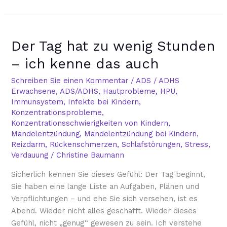
Der
Der Tag hat zu wenig Stunden
Tag
hat
– ich kenne das auch
zu
wenig
Schreiben Sie einen Kommentar
/
ADS / ADHS
Erwachsene
,
ADS/ADHS
,
Hautprobleme
,
HPU
,
Stunden
Immunsystem
,
Infekte bei Kindern
,
–
Konzentrationsprobleme
,
ich
Konzentrationsschwierigkeiten von Kindern
,
kenne
Mandelentzündung
,
Mandelentzündung bei Kindern
,
das
Reizdarm
,
Rückenschmerzen
,
Schlafstörungen
,
Stress
,
auch
Verdauung
/
Christine Baumann
Sicherlich kennen Sie dieses Gefühl: Der Tag beginnt,
Sie haben eine lange Liste an Aufgaben, Plänen und
Verpflichtungen – und ehe Sie sich versehen, ist es
Abend. Wieder nicht alles geschafft. Wieder dieses
Gefühl, nicht „genug“ gewesen zu sein. Ich verstehe