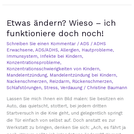
Etwas
Etwas ändern? Wieso – ich
ändern?
Wieso
funktioniere doch noch!
–
ich
Schreiben Sie einen Kommentar
/
ADS / ADHS
Erwachsene
,
ADS/ADHS
,
Allergien
,
Hautprobleme
,
funktioniere
Immunsystem
,
Infekte bei Kindern
,
doch
Konzentrationsprobleme
,
noch!
Konzentrationsschwierigkeiten von Kindern
,
Mandelentzündung
,
Mandelentzündung bei Kindern
,
Nackenschmerzen
,
Reizdarm
,
Rückenschmerzen
,
Schlafstörungen
,
Stress
,
Verdauung
/
Christine Baumann
Lassen Sie mich Ihnen ein Bild malen: Sie besitzen ein
Auto, das quietscht, stottert, bei jedem dritten
Startversuch in die Knie geht, und gelegentlich springt
die Tür einfach von selbst auf. Doch anstatt es zur
Werkstatt zu bringen, denken Sie sich: „Ach, es fährt ja