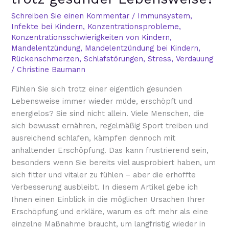
erschöpft
trotz
Schreiben Sie einen Kommentar
/
Immunsystem
,
Infekte bei Kindern
,
Konzentrationsprobleme
,
gesunder
Konzentrationsschwierigkeiten von Kindern
,
Lebensweise?
Mandelentzündung
,
Mandelentzündung bei Kindern
,
Rückenschmerzen
,
Schlafstörungen
,
Stress
,
Verdauung
/
Christine Baumann
Fühlen Sie sich trotz einer eigentlich gesunden
Lebensweise immer wieder müde, erschöpft und
energielos? Sie sind nicht allein. Viele Menschen, die
sich bewusst ernähren, regelmäßig Sport treiben und
ausreichend schlafen, kämpfen dennoch mit
anhaltender Erschöpfung. Das kann frustrierend sein,
besonders wenn Sie bereits viel ausprobiert haben, um
sich fitter und vitaler zu fühlen – aber die erhoffte
Verbesserung ausbleibt. In diesem Artikel gebe ich
Ihnen einen Einblick in die möglichen Ursachen Ihrer
Erschöpfung und erkläre, warum es oft mehr als eine
einzelne Maßnahme braucht, um langfristig wieder in